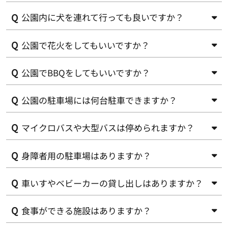
公園内に犬を連れて行っても良いですか？
ポップアップ型の簡易テントの使用はかまいませんがペグ
やロープを利用するテントやタープの使用はお断りしま
す。
公園で花火をしてもいいですか？
芝生エリアやグラウンドのご利用はできません。また、必
ずリードをつけて、フンの持ち帰りをお願いします。ロン
グリードの使用はできませんのでご遠慮ください。
公園でBBQをしてもいいですか？
申し訳ございませんがこちらの公園では手持ち花火を含め
てすべての花火をお断りしています。
公園の駐車場には何台駐車できますか？
申し訳ございませんが公園内では火気の使用はできませ
ん。
マイクロバスや大型バスは停められますか？
普通車35台、身障者用1台、中型車2台（幼稚園バス程度）
です。
身障者用の駐車場はありますか？
幼稚園バス程度の小型バスのご利用は可能です。大型バ
ス、マイクロバスの駐車場はございません。
車いすやベビーカーの貸し出しはありますか？
身障者用１台駐車できます。
食事ができる施設はありますか？
車いす・ベビーカーともに各１台、公園内での貸し出しは
可能です。公園管理事務所までお問い合わせください。